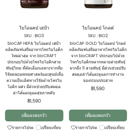
ไบโอแคป เฮป้า
ไบโอแคป โกลด์
SKU : BIO3
SKU : BIO2
bioCAP HEPA ไบโอแคป เฮป้า
bioCAP GOLD ไบโอแคป โกลด์
ผลิตภัณฑ์เสริมอาหารโพรไบโอติก
ผลิตภัณฑ์เสริมอาหารโพรไบโอติก
ใหม่ล่าสุด จาก bioCRAFT
จาก bioCRAFT ประกอบไปด้วย
ประกอบไปด้วยโพรไบโอติกสาย
โพรไบโอติกหลากหลายสายพันธุ์
พันธุ์ไทย ที่คัดเลือกเฉพาะจากทีม
มากถึง 11 สายพันธุ์ มีส่วนช่วยปรับ
วิจัยคณะแพทยศาสตร์และศูนย์เพื่อ
สมดุลลำไส้และดูแลการทำงาน
ความเป็นเลิศทางวิจัยด้านโพรไบ
ของระบบประสาท
โอติก มศว มีส่วนช่วยปรับสมดุล
฿1,590
ลำไส้และดูแลสุขภาพตับ
฿1,590
เพิ่มลงตะกร้า
เพิ่มลงตะกร้า
รายการโปรด
เปรียบเทียบ
รายการโปรด
เปรียบเทียบ